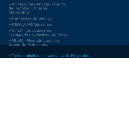
» Animais para Adoção - Centro
de Recolha Oficial de
Matosinhos
» Farmácias de Serviço
» INDAQUA Matosinhos
» STCP - Sociedade de
Transportes Colectivos do Porto
» ULSM - Unidade Local de
Saúde de Matosinhos
© Todos os direitos reservados. - União Freguesias