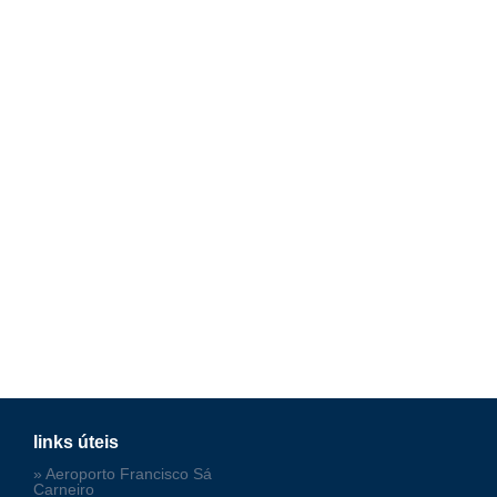
links úteis
» Aeroporto Francisco Sá
Carneiro