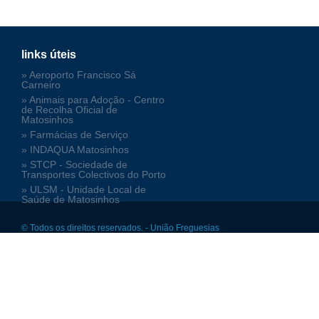
links úteis
» Aeroporto Francisco Sá
Carneiro
» Animais para Adoção - Centro
de Recolha Oficial de
Matosinhos
» Farmácias de Serviço
» INDAQUA Matosinhos
» STCP - Sociedade de
Transportes Colectivos do Porto
» ULSM - Unidade Local de
Saúde de Matosinhos
© Todos os direitos reservados. - União Freguesias