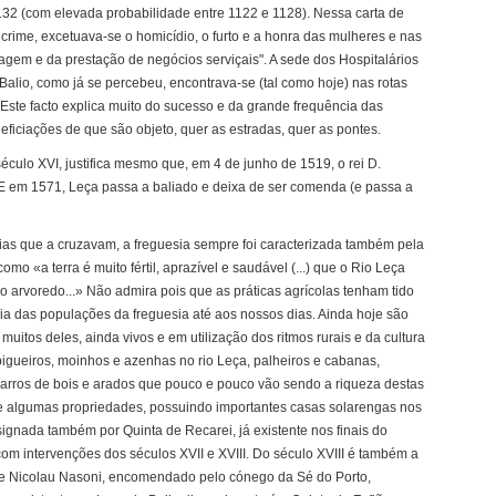
1132 (com elevada probabilidade entre 1122 e 1128). Nessa carta de
 crime, excetuava-se o homicídio, o furto e a honra das mulheres e nas
rtagem e da prestação de negócios serviçais". A sede dos Hospitalários
alio, como já se percebeu, encontrava-se (tal como hoje) nas rotas
ste facto explica muito do sucesso e da grande frequência das
eficiações de que são objeto, quer as estradas, quer as pontes.
éculo XVI, justifica mesmo que, em 4 de junho de 1519, o rei D.
 E em 1571, Leça passa a baliado e deixa de ser comenda (e passa a
vias que a cruzavam, a freguesia sempre foi caracterizada também pela
como «a terra é muito fértil, aprazível e saudável (...) que o Rio Leça
so arvoredo...» Não admira pois que as práticas agrícolas tenham tido
a das populações da freguesia até aos nossos dias. Ainda hoje são
muitos deles, ainda vivos e em utilização dos ritmos rurais e da cultura
pigueiros, moinhos e azenhas no rio Leça, palheiros e cabanas,
 carros de bois e arados que pouco e pouco vão sendo a riqueza destas
e algumas propriedades, possuindo importantes casas solarengas nos
ignada também por Quinta de Recarei, já existente nos finais do
com intervenções dos séculos XVII e XVIII. Do século XVIII é também a
 de Nicolau Nasoni, encomendado pelo cónego da Sé do Porto,