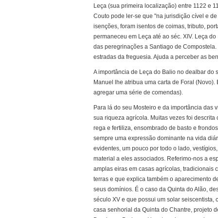
Leça (sua primeira localização) entre 1122 e 
Couto pode ler-se que "na jurisdição cível e de
isenções, foram isentos de coimas, tributo, po
permaneceu em Leça até ao séc. XIV. Leça do B
das peregrinações a Santiago de Compostela. E
estradas da freguesia. Ajuda a perceber as ben
A importância de Leça do Balio no dealbar do s
Manuel lhe atribua uma carta de Foral (Novo).
agregar uma série de comendas).
Para lá do seu Mosteiro e da importância das 
sua riqueza agrícola. Muitas vezes foi descrita 
rega e fertiliza, ensombrado de basto e frondo
sempre uma expressão dominante na vida diári
evidentes, um pouco por todo o lado, vestígios, 
material a eles associados. Referimo-nos a es
amplas eiras em casas agrícolas, tradicionais
terras e que explica também o aparecimento d
seus domínios. É o caso da Quinta do Alão, des
século XV e que possui um solar seiscentista, 
casa senhorial da Quinta do Chantre, projeto