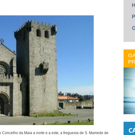
H
P
G
GA
PR
 o Concelho da Maia a norte e a este, a freguesia de S. Mamede de