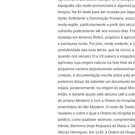
topografia não muito pronunciada e algumas po
tempos, lhe foi dada para ser cruzada por alg
Norte. Entretanto a Dominação Romana, associ
nesta região, particularmente a partir dos séc
subsistiu praticamente até aos nossos dias.
isoladas em terrenos férteis, propícios à agric
e paróquias rurais. Foi pois, neste contexto, 
produtividade das suas terras, que se iniciou 
quando nos séculos VI e VII suevos e visigodos
agrícolas cuja origem radicou na fase final d
pequenos núcleos populacionais sobreviveram 
contudo, a documentação escrita sobre esta á
podemos deixar de salientar um documento de 
estará, posteriormente, na origem do atual Mos
então, e durante quase sete séculos (até à ext
do próprio Mosteiro e com a Ordem do Hospital
proprietária do dito Mosteiro. O couto de Santa 
mosteiro e sobre o qual a Ordem do Hospital ex
jurídico, como qualquer senhorio, compreendia 
Infesta, Barreiros (hoje freguesia da Maia) e S
Afonso Henriques, em 1140, à Ordem do Hospital