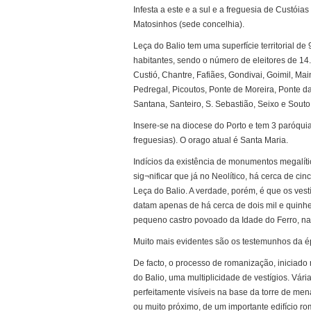
Infesta a este e a sul e a freguesia de Custóia
Matosinhos (sede concelhia).
Leça do Balio tem uma superfície territorial 
habitantes, sendo o número de eleitores de 14.
Custió, Chantre, Fafiães, Gondivai, Goimil, Ma
Pedregal, Picoutos, Ponte de Moreira, Ponte d
Santana, Santeiro, S. Sebastião, Seixo e Souto
Insere-se na diocese do Porto e tem 3 paróquia
freguesias). O orago atual é Santa Maria.
Indícios da existência de monumentos megalí
sig¬nificar que já no Neolítico, há cerca de cin
Leça do Balio. A verdade, porém, é que os vest
datam apenas de há cerca de dois mil e quinhe
pequeno castro povoado da Idade do Ferro, na 
Muito mais evidentes são os testemunhos da 
De facto, o processo de romanização, iniciado 
do Balio, uma multiplicidade de vestígios. Vá
perfeitamente visíveis na base da torre de men
ou muito próximo, de um importante edifício r