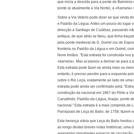
que inicia a descida para a ponte de Barreiros
ponte (e atualmente a Via Norte), a «Karraria» 
Sobre a Via Veteris pode dizer-se que vinda do
e Padrão da Légua. Antes um pouco do lugar on
direcção a Santiago de Custóias, passando não
antíqua, de que atrás se falou, que tinha traç
pela ponte medieval de D. Goimil (ou de Espos
fronteira no Padrão da Légua e em Goimil, com
Nove Irmãos. "Esta estrada foi construída nos pr
«karraria». Mas aí passou a derivar-se para a 
Esta estrada pode fazer-se ainda mais ou meno
entanto, é preciso pender para a esquerda pel
sobre o Rio Leça, exatamente ao lado de uma 
estrada pode ainda ser confirmado pela: "Est
construção da nacional em 1867 do Pôrto a Via
Carvalhido, Padrão-da-Légua, Araújo, ponte de
nacional." Esta estrada é a mais comprida de 
Paroquiais de Leça do Balio, de 1758, fazem-se
Esta herança viária que Leça do Balio herdo
ao longo destas breves notas históricas, uma das
apresentar importantes espaços de circulação,