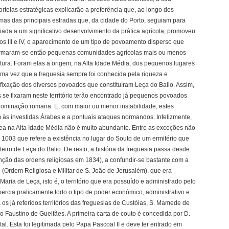
rtelas estratégicas explicarão a preferência que, ao longo dos
umas das principais estradas que, da cidade do Porto, seguiam para
ada a um significativo desenvolvimento da prática agrícola, promoveu
ulos III e IV, o aparecimento de um tipo de povoamento disperso que
 Formaram-se então pequenas comunidades agrícolas mais ou menos
ultura. Foram elas a origem, na Alta Idade Média, dos pequenos lugares
e uma vez que a freguesia sempre foi conhecida pela riqueza e
a fixação dos diversos povoados que constituíram Leça do Balio. Assim,
 se fixaram neste território terão encontrado já pequenos povoados
a dominação romana. E, com maior ou menor instabilidade, estes
às investidas Árabes e a pontuais ataques normandos. Infelizmente,
rea na Alta Idade Média não é muito abundante. Entre as exceções não
1003 que refere a existência no lugar do Souto de um ermitério que
teiro de Leça do Balio. De resto, a história da freguesia passa desde
inção das ordens religiosas em 1834), a confundir-se bastante com a
 (Ordem Religiosa e Militar de S. João de Jerusalém), que era
Maria de Leça, isto é, o território que era possuído e administrado pelo
ercia praticamente todo o tipo de poder económico, administrativo e
os já referidos territórios das freguesias de Custóias, S. Mamede de
ão Faustino de Gueifães. A primeira carta de couto é concedida por D.
. Esta foi legitimada pelo Papa Pascoal II e deve ter entrado em