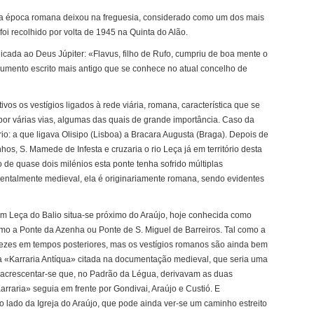
 a época romana deixou na freguesia, considerado como um dos mais
oi recolhido por volta de 1945 na Quinta do Alão.
cada ao Deus Júpiter: «Flavus, filho de Rufo, cumpriu de boa mente o
ocumento escrito mais antigo que se conhece no atual concelho de
ivos os vestígios ligados à rede viária, romana, característica que se
a por várias vias, algumas das quais de grande importância. Caso da
io: a que ligava Olisipo (Lisboa) a Bracara Augusta (Braga). Depois de
hos, S. Mamede de Infesta e cruzaria o rio Leça já em território desta
 de quase dois milénios esta ponte tenha sofrido múltiplas
mentalmente medieval, ela é originariamente romana, sendo evidentes
m Leça do Balio situa-se próximo do Araújo, hoje conhecida como
o a Ponte da Azenha ou Ponte de S. Miguel de Barreiros. Tal como a
 vezes em tempos posteriores, mas os vestígios romanos são ainda bem
 a «Karraria Antíqua» citada na documentação medieval, que seria uma
 acrescentar-se que, no Padrão da Légua, derivavam as duas
Karraria» seguia em frente por Gondivai, Araújo e Custió. E
o lado da Igreja do Araújo, que pode ainda ver-se um caminho estreito