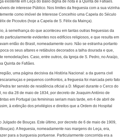
 existente em Leça do Balio digna de nota é a Quinta de Fafiães.
veis de interesse Público. Nos limites da freguesia com a sua vizinha
centemente como imóvel de Interesse Concelhio uma Capela do Século
élix de Picoutos (hoje a Capela de S. Félix da Mainça).
alio, à semelhança do que aconteceu em tantas outras freguesias da
 particularmente evidentes nos edifícios religiosos, e que resulta em
avam então do Brasil, nomeadamente ouro. Não se estranha portanto
poca os seus altares e retábulos decorados a talha dourada e que,
e remodelações. Caso, entre outros, da Igreja de S. Pedro, no Araújo,
a Quinta de Fafiães.
região, uma página decisiva da História Nacional: a da guerra civil
as escaramuças e pequenos confrontos, a freguesia foi marcada pelo fato
Pedra ter servido de residência oficial a D. Miguel durante o Cerco do
al, no dia 28 de maio de 1834, por decreto de Joaquim António de
tintas em Portugal (as femininas seriam mais tarde, em 4 de abril de
assim, à extinção dos privilégios e direitos que a Ordem do Hospital
o Julgado de Bouças. Este último, por decreto de 6 de maio de 1909,
 Bouças). A freguesia, nomeadamente nas margens do Leça, era,
lazer para a burguesia portuense. Particularmente concorrida era a