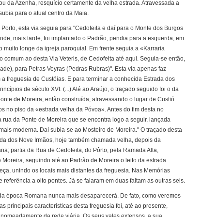
 ou da Azenha, resquício certamente da velha estrada. Atravessada a
subia para o atual centro da Maia.
 Porto, esta via seguia para "Cedofeita e daí para o Monte dos Burgos
de, mais tarde, foi implantado o Padrão, pendia para a esquerda, em
 muito longe da igreja paroquial. Em frente seguia a «Karraria
ado comum ao desta Via Veteris, de Cedofeita até aqui. Seguia-se então,
ade), para Petras Veyras (Pedras Rubras)". Esta via apenas faz
 a freguesia de Custóias. E para terminar a conhecida Estrada dos
incípios de século XVI. (...) Até ao Araújo, o traçado seguido foi o da
ponte de Moreira, então construída, atravessando o lugar de Custió.
s no piso da «estrada velha da Póvoa». Antes do fim desta no
a rua da Ponte de Moreira que se encontra logo a seguir, lançada
mais moderna. Daí subia-se ao Mosteiro de Moreira." O traçado desta
rada dos Nove Irmãos, hoje também chamada velha, depois da
na; partia da Rua de Cedofeita, do Pôrto, pela Ramada Alta,
 Moreira, seguindo até ao Padrão de Moreira o leito da estrada
Leça, unindo os locais mais distantes da freguesia. Nas Memórias
 referência a oito pontes. Já se falaram em duas faltam as outras seis.
u da época Romana nunca mais desaparecerá. De fato, como veremos
 principais características desta freguesia foi, até ao presente,
 nomeadamente da rede viária. Os seus vales extensos, a sua