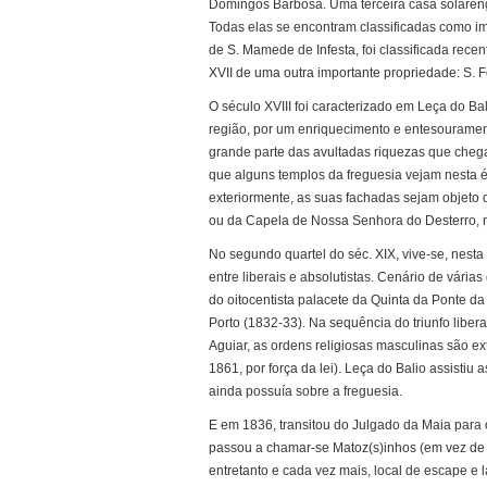
Domingos Barbosa. Uma terceira casa solarenga
Todas elas se encontram classificadas como imó
de S. Mamede de Infesta, foi classificada re
XVII de uma outra importante propriedade: S. F
O século XVIII foi caracterizado em Leça do B
região, por um enriquecimento e entesouramento
grande parte das avultadas riquezas que cheg
que alguns templos da freguesia vejam nesta é
exteriormente, as suas fachadas sejam objeto d
ou da Capela de Nossa Senhora do Desterro, n
No segundo quartel do séc. XIX, vive-se, nesta 
entre liberais e absolutistas. Cenário de vári
do oitocentista palacete da Quinta da Ponte da 
Porto (1832-33). Na sequência do triunfo liber
Aguiar, as ordens religiosas masculinas são ex
1861, por força da lei). Leça do Balio assistiu 
ainda possuía sobre a freguesia.
E em 1836, transitou do Julgado da Maia para 
passou a chamar-se Matoz(s)inhos (em vez de
entretanto e cada vez mais, local de escape e 