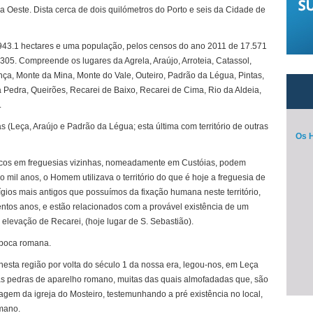
s a Oeste. Dista cerca de dois quilómetros do Porto e seis da Cidade de
de 943.1 hectares e uma população, pelos censos do ano 2011 de 17.571
305. Compreende os lugares da Agrela, Araújo, Arroteia, Catassol,
inça, Monte da Mina, Monte do Vale, Outeiro, Padrão da Légua, Pintas,
a Pedra, Queirões, Recarei de Baixo, Recarei de Cima, Rio da Aldeia,
.
s (Leça, Araújo e Padrão da Légua; esta última com território de outras
Os H
ticos em freguesias vizinhas, nomeadamente em Custóias, podem
co mil anos, o Homem utilizava o território do que é hoje a freguesia de
ígios mais antigos que possuímos da fixação humana neste território,
ntos anos, e estão relacionados com a provável existência de um
elevação de Recarei, (hoje lugar de S. Sebastião).
época romana.
nesta região por volta do século 1 da nossa era, legou-nos, em Leça
rias pedras de aparelho romano, muitas das quais almofadadas que, são
agem da igreja do Mosteiro, testemunhando a pré existência no local,
omano.