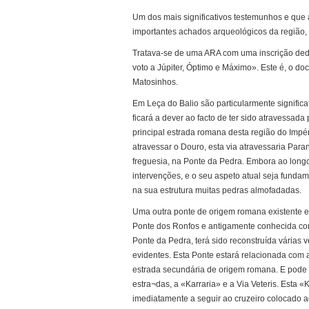
Um dos mais significativos testemunhos e que
importantes achados arqueológicos da região, f
Tratava-se de uma ARA com uma inscrição dedi
voto a Júpiter, Óptimo e Máximo». Este é, o d
Matosinhos.
Em Leça do Balio são particularmente significat
ficará a dever ao facto de ter sido atravessad
principal estrada romana desta região do Impér
atravessar o Douro, esta via atravessaria Paran
freguesia, na Ponte da Pedra. Embora ao longo
intervenções, e o seu aspeto atual seja funda
na sua estrutura muitas pedras almofadadas.
Uma outra ponte de origem romana existente e
Ponte dos Ronfos e antigamente conhecida com
Ponte da Pedra, terá sido reconstruída várias
evidentes. Esta Ponte estará relacionada com
estrada secundária de origem romana. E pode
estra¬das, a «Karraria» e a Via Veteris. Esta «
imediatamente a seguir ao cruzeiro colocado a