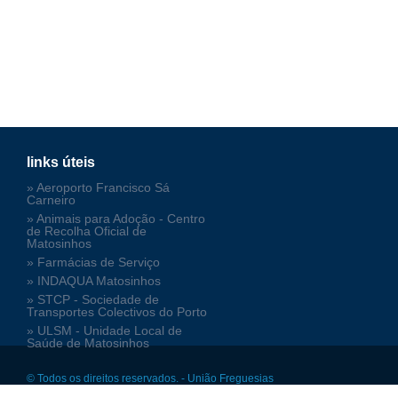
links úteis
» Aeroporto Francisco Sá
Carneiro
» Animais para Adoção - Centro
de Recolha Oficial de
Matosinhos
» Farmácias de Serviço
» INDAQUA Matosinhos
» STCP - Sociedade de
Transportes Colectivos do Porto
» ULSM - Unidade Local de
Saúde de Matosinhos
© Todos os direitos reservados. - União Freguesias