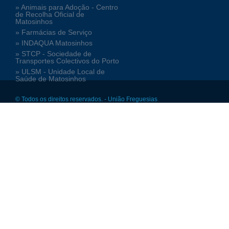
» Animais para Adoção - Centro
de Recolha Oficial de
Matosinhos
» Farmácias de Serviço
» INDAQUA Matosinhos
» STCP - Sociedade de
Transportes Colectivos do Porto
» ULSM - Unidade Local de
Saúde de Matosinhos
© Todos os direitos reservados. - União Freguesias