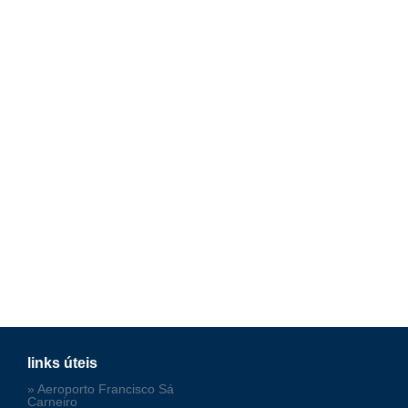
links úteis
» Aeroporto Francisco Sá
Carneiro