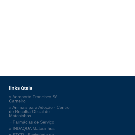
links úteis
» Aeroporto Francisco Sá
Carneiro
» Animais para Adoção - Centro
de Recolha Oficial de
Matosinhos
» Farmácias de Serviço
» INDAQUA Matosinhos
» STCP - Sociedade de