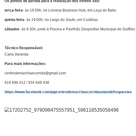
Os pontos de partida para a realização dos treinos são:
terça-feira
- às 19.00h, no Lionesa Business Hub, em Leça do Balio
quinta-feira
- às
19:00h, no Largo do Souto, em Custóias
sábados
-
às
9.30h, junto à Piscina e Pavilhão Desportivo Municipal de Guifões
Técnico Responsável:
Carla Varanda
Para mais informações:
centrodemarchaecorrida@gmail.com
919 896 412 / 934 648 438
https://www.facebook.com/pg/centrodemarchaecorridauniaodefreguesias