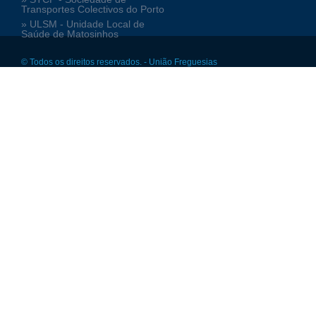
Transportes Colectivos do Porto
» ULSM - Unidade Local de
Saúde de Matosinhos
© Todos os direitos reservados. - União Freguesias