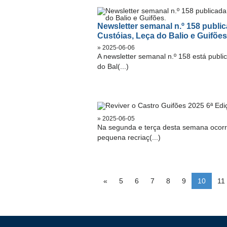
Newsletter semanal n.º 158 publi
Custóias, Leça do Balio e Guifões
» 2025-06-06
A newsletter semanal n.º 158 está publ
do Bal(...)
» 2025-06-05
Na segunda e terça desta semana ocorr
pequena recriaç(...)
«
5
6
7
8
9
10
11