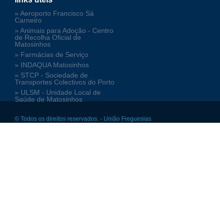
» Aeroporto Francisco Sá
Carneiro
» Animais para Adoção - Centro
de Recolha Oficial de
Matosinhos
» Farmácias de Serviço
» INDAQUA Matosinhos
» STCP - Sociedade de
Transportes Colectivos do Porto
» ULSM - Unidade Local de
Saúde de Matosinhos
© Todos os direitos reservados. - União Freguesias