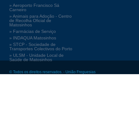
» Aeroporto Francisco Sá
Carneiro
» Animais para Adoção - Centro
de Recolha Oficial de
Matosinhos
» Farmácias de Serviço
» INDAQUA Matosinhos
» STCP - Sociedade de
Transportes Colectivos do Porto
» ULSM - Unidade Local de
Saúde de Matosinhos
© Todos os direitos reservados. - União Freguesias