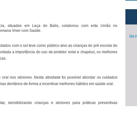
cia, situadas em Leça do Balio, colaborou com esta União no
Semana Viver com Saúde.
Os H
dados com o sol teve como público alvo as crianças do pré escolar do
ordada a importância do uso de protetor solar e chapéus, os melhores
cas.
ral nos séniores. Nesta atividade foi possível abordar os cuidados
as dentários de forma a incentivar melhores hábitos em saúde oral.
, sensibilizando crianças e séniores para práticas preventivas