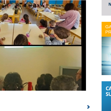
N
GA
PR