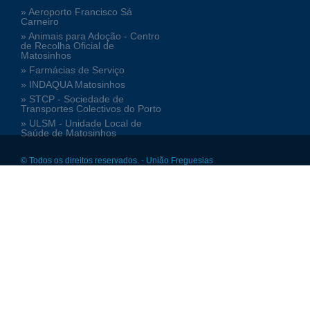
» Aeroporto Francisco Sá
Carneiro
» Animais para Adoção - Centro
de Recolha Oficial de
Matosinhos
» Farmácias de Serviço
» INDAQUA Matosinhos
» STCP - Sociedade de
Transportes Colectivos do Porto
» ULSM - Unidade Local de
Saúde de Matosinhos
© Todos os direitos reservados. - União Freguesias