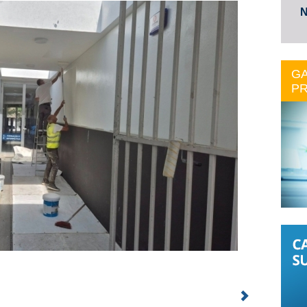
N
GA
PR