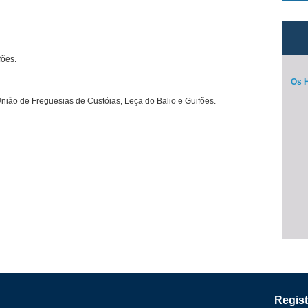
fões.
Os H
nião de Freguesias de Custóias, Leça do Balio e Guifões.
Regist