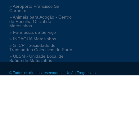
» Aeroporto Francisco Sá
Carneiro
» Animais para Adoção - Centro
de Recolha Oficial de
Matosinhos
» Farmácias de Serviço
» INDAQUA Matosinhos
» STCP - Sociedade de
Transportes Colectivos do Porto
» ULSM - Unidade Local de
Saúde de Matosinhos
© Todos os direitos reservados. - União Freguesias