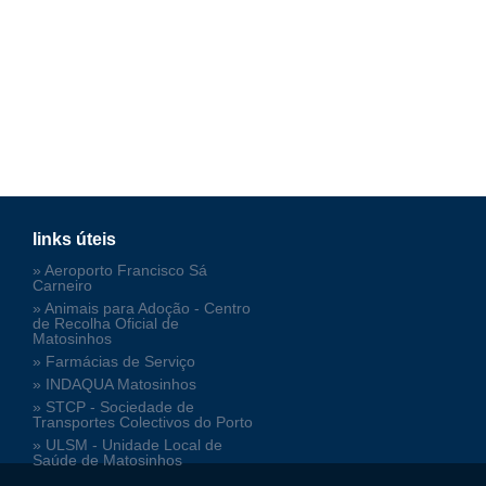
links úteis
» Aeroporto Francisco Sá
Carneiro
» Animais para Adoção - Centro
de Recolha Oficial de
Matosinhos
» Farmácias de Serviço
» INDAQUA Matosinhos
» STCP - Sociedade de
Transportes Colectivos do Porto
» ULSM - Unidade Local de
Saúde de Matosinhos