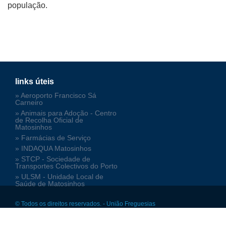
população.
links úteis
» Aeroporto Francisco Sá
Carneiro
» Animais para Adoção - Centro
de Recolha Oficial de
Matosinhos
» Farmácias de Serviço
» INDAQUA Matosinhos
» STCP - Sociedade de
Transportes Colectivos do Porto
» ULSM - Unidade Local de
Saúde de Matosinhos
© Todos os direitos reservados. - União Freguesias