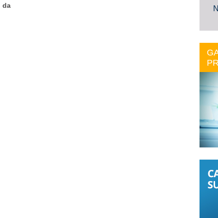
 da
N
GA
PR