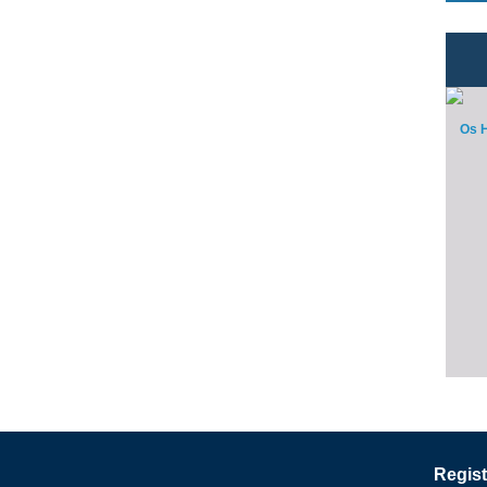
Os H
Regist