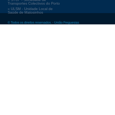
Transportes Colectivos do Porto
» ULSM - Unidade Local de
Saúde de Matosinhos
© Todos os direitos reservados. - União Freguesias