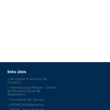
links úteis
» Aeroporto Francisco Sá
Carneiro
» Animais para Adoção - Centro
de Recolha Oficial de
Matosinhos
» Farmácias de Serviço
» INDAQUA Matosinhos
» STCP - Sociedade de