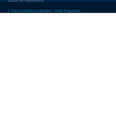
Saúde de Matosinhos
© Todos os direitos reservados. - União Freguesias