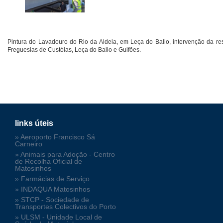
Pintura do Lavadouro do Rio da Aldeia, em Leça do Balio, intervenção da r
Freguesias de Custóias, Leça do Balio e Guifões.
links úteis
» Aeroporto Francisco Sá
Carneiro
» Animais para Adoção - Centro
de Recolha Oficial de
Matosinhos
» Farmácias de Serviço
» INDAQUA Matosinhos
» STCP - Sociedade de
Transportes Colectivos do Porto
» ULSM - Unidade Local de